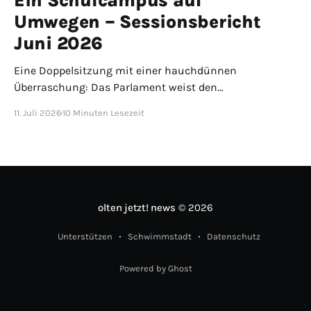
Ein Schulcampus auf
Umwegen – Sessionsbericht
Juni 2026
Eine Doppelsitzung mit einer hauchdünnen
Überraschung: Das Parlament weist den
Überbrückungscampus Zementi mit 20 zu 19 Stimmen
11. Juli 2026
10 Minuten Lesezeit
an den Stadtrat zurück. Die Jahresrechnung 2025
schliesst mit 32 Millionen Gewinn – und bei den
Vorstössen wird vorgeführt, was ein Prüfauftrag
wirklich ist.
olten jetzt! news
© 2026
Unterstützen
Schwimmstadt
Datenschutz
Powered by Ghost