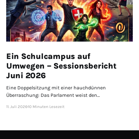
Ein Schulcampus auf
Umwegen – Sessionsbericht
Juni 2026
Eine Doppelsitzung mit einer hauchdünnen
Überraschung: Das Parlament weist den
Überbrückungscampus Zementi mit 20 zu 19 Stimmen
11. Juli 2026
10 Minuten Lesezeit
an den Stadtrat zurück. Die Jahresrechnung 2025
schliesst mit 32 Millionen Gewinn – und bei den
Vorstössen wird vorgeführt, was ein Prüfauftrag
wirklich ist.