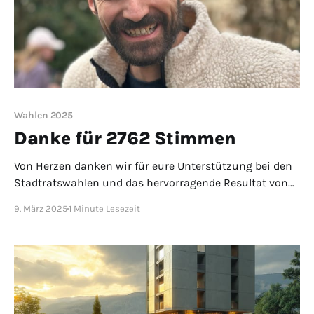
Wahlen 2025
Danke für 2762 Stimmen
Von Herzen danken wir für eure Unterstützung bei den
Stadtratswahlen und das hervorragende Resultat von
Nils Loeffel, der mit dem zweitbesten Wahlergebnis in
9. März 2025
1 Minute Lesezeit
den Stadtrat wiedergewählt wurde! Wir sind überwältigt
von diesem Vertrauensbeweis und werden uns
weiterhin mit voller Kraft für ein lebendiges Olten
einsetzen.