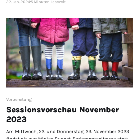
22. Jan. 2024
5 Minuten Lesezeit
dem Projekt seien noch zu viele Fragen offen. Fragen,
die in der Planungsphase beantwortet würden.
Vorbereitung
Sessionsvorschau November
2023
Am Mittwoch, 22. und Donnerstag, 23. November 2023
findet die zweitägige Budget-Parlamentssitzung statt.