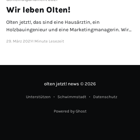
Wir leben Olten!
Olten jetzt!, das sind eine Hausärztin, ein
Holzbauingenieur und eine Marketingmanagerin. Wir
wohnen in einer WG an der Konradstrasse, einer 1.5-
29. März 2021
1 Minute Lesezeit
Zimmerwohnung im Säli-Hochhaus oder in einem
Mehrgenerationenhaus im Hagmatt-Quartier. Wir
engagieren uns im Handball-Verein, organisieren ein
Musikfestival, pfeifen an der Fasnacht und gehen für
ältere Menschen einkaufen. Wir leben
olten jetzt! news
© 2026
Unterstützen
Schwimmstadt
Datenschutz
Powered by Ghost